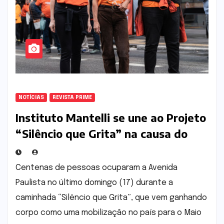
NOTÍCIAS
REVISTA PRIME
Instituto Mantelli se une ao Projeto
“Silêncio que Grita” na causa do
Maio Laranja. Ação reuniu centenas
de pessoas na Avenida Paulista em
Centenas de pessoas ocuparam a Avenida
mobilização contra o abuso infantil
Paulista no último domingo (17) durante a
Caminhada “Silêncio que Grita” é
caminhada “Silêncio que Grita”, que vem ganhando
um grande movimento de
corpo como uma mobilização no país para o Maio