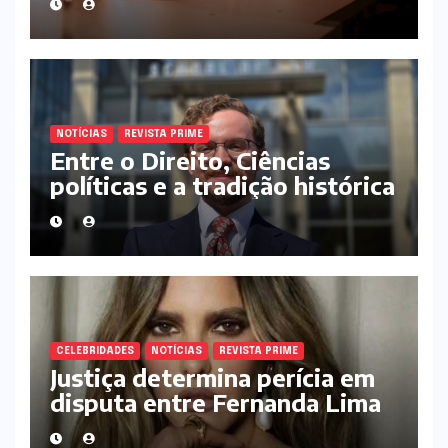
premium
NOTÍCIAS
REVISTA PRIME
Entre o Direito, Ciências
políticas e a tradição histórica
europeia : a trajetória
acadêmica e institucional de
Iuri Macedo Piovezan
CELEBRIDADES
NOTÍCIAS
REVISTA PRIME
Justiça determina perícia em
disputa entre Fernanda Lima
e empresa de gestão