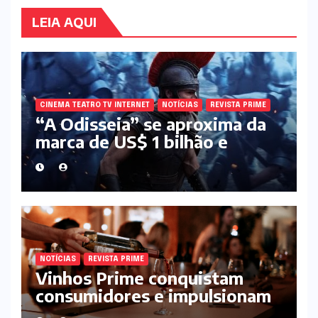
LEIA AQUI
CINEMA TEATRO TV INTERNET
NOTÍCIAS
REVISTA PRIME
“A Odisseia” se aproxima da
marca de US$ 1 bilhão e
disputa atenção com estreia
histórica de “Homem-Aranha”
NOTÍCIAS
REVISTA PRIME
Vinhos Prime conquistam
consumidores e impulsionam
o mercado de rótulos