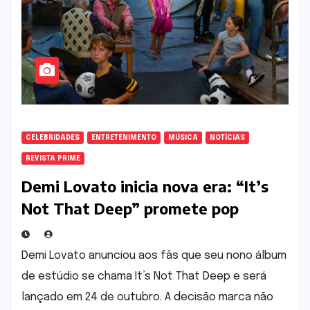
CELEBRIDADES
ENTRETENIMENTO
MÚSICA
NOTÍCIAS
REVISTA PRIME
Demi Lovato inicia nova era: “It’s
Not That Deep” promete pop
dançante, autenticidade e
celebração
Demi Lovato anunciou aos fãs que seu nono álbum
de estúdio se chama It’s Not That Deep e será
lançado em 24 de outubro. A decisão marca não