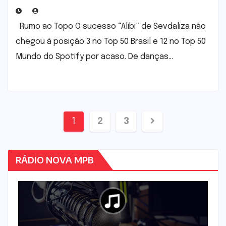
Rumo ao Topo O sucesso “Alibi” de Sevdaliza não
chegou à posição 3 no Top 50 Brasil e 12 no Top 50
Mundo do Spotify por acaso. De danças…
Navegação
1
2
3
por
posts
RÁDIO NOVA MPB