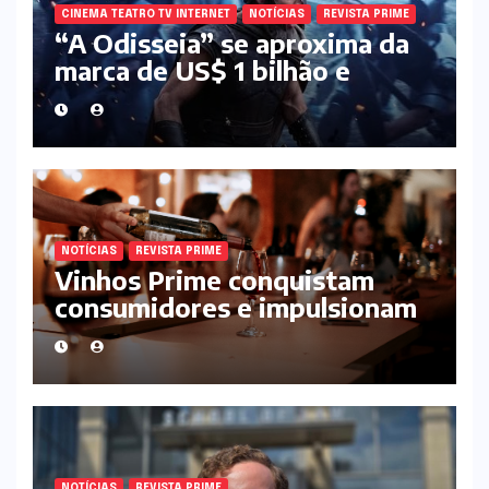
CINEMA TEATRO TV INTERNET
NOTÍCIAS
REVISTA PRIME
“A Odisseia” se aproxima da
marca de US$ 1 bilhão e
disputa atenção com estreia
histórica de “Homem-Aranha”
NOTÍCIAS
REVISTA PRIME
Vinhos Prime conquistam
consumidores e impulsionam
o mercado de rótulos
premium
NOTÍCIAS
REVISTA PRIME