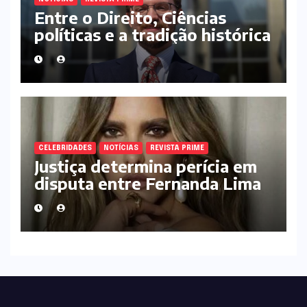
Entre o Direito, Ciências
políticas e a tradição histórica
europeia : a trajetória
acadêmica e institucional de
Iuri Macedo Piovezan
CELEBRIDADES
NOTÍCIAS
REVISTA PRIME
Justiça determina perícia em
disputa entre Fernanda Lima
e empresa de gestão
patrimonial