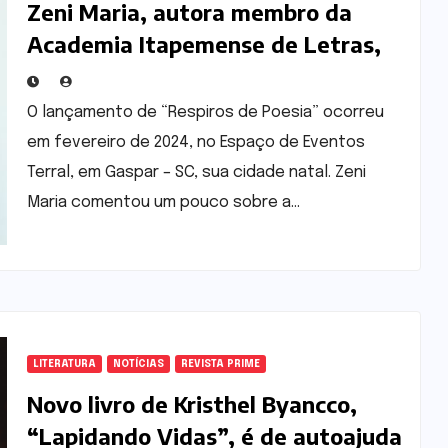
Zeni Maria, autora membro da
Academia Itapemense de Letras,
fala sobre a publicação de seu
segundo livro de poesia
O lançamento de “Respiros de Poesia” ocorreu
em fevereiro de 2024, no Espaço de Eventos
Terral, em Gaspar – SC, sua cidade natal. Zeni
Maria comentou um pouco sobre a…
LITERATURA
NOTÍCIAS
REVISTA PRIME
Novo livro de Kristhel Byancco,
“Lapidando Vidas”, é de autoajuda