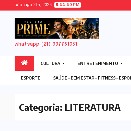
Skip
sáb. ago 8th, 2026
6:44:41 PM
to
content
whatsapp (21) 997761051
CULTURA
ENTRETENIMENTO
ESPORTE
SAÚDE – BEM ESTAR – FITNESS – ESP
Categoria: LITERATURA