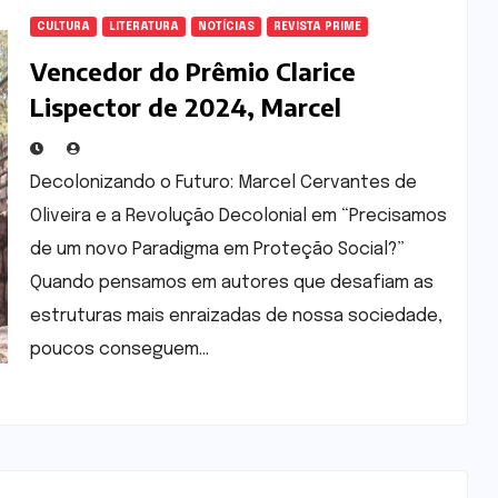
CULTURA
LITERATURA
NOTÍCIAS
REVISTA PRIME
Vencedor do Prêmio Clarice
Lispector de 2024, Marcel
Cervantes de Oliveira propõe uma
Revolução Decolonial na obra
Decolonizando o Futuro: Marcel Cervantes de
“Precisamos de um novo
Oliveira e a Revolução Decolonial em “Precisamos
Paradigma em Proteção Social?”
de um novo Paradigma em Proteção Social?”
Quando pensamos em autores que desafiam as
estruturas mais enraizadas de nossa sociedade,
poucos conseguem…