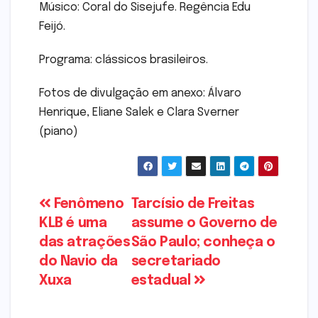
Músico: Coral do Sisejufe. Regência Edu
Feijó.
Programa: clássicos brasileiros.
Fotos de divulgação em anexo: Álvaro
Henrique, Eliane Salek e Clara Sverner
(piano)
Navegação
Fenômeno
Tarcísio de Freitas
KLB é uma
assume o Governo de
de
das atrações
São Paulo; conheça o
Post
do Navio da
secretariado
Xuxa
estadual