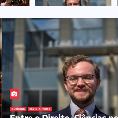
VISTA PRIME
Prime conquistam
NOTÍCIAS
REVISTA PRIME
Entre o Direito, Ciênci
dores e impulsionam
políticas e a tradição
o de rótulos
histórica europeia : a
m
trajetória acadêmica e
institucional de Iuri 
Piovezan
AS
REVISTA PRIME
re o Direito, Ciências política