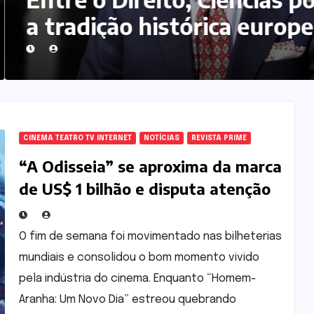
radição histórica europeia : a
jetória acadêmica e institucio
Iuri Macedo Piovezan
CINEMA TEATRO TV INTERNET
NOTÍCIAS
REVISTA PRIME
“A Odisseia” se aproxima da marca
de US$ 1 bilhão e disputa atenção
com estreia histórica de “Homem-
Aranha”
O fim de semana foi movimentado nas bilheterias
mundiais e consolidou o bom momento vivido
pela indústria do cinema. Enquanto “Homem-
Aranha: Um Novo Dia” estreou quebrando