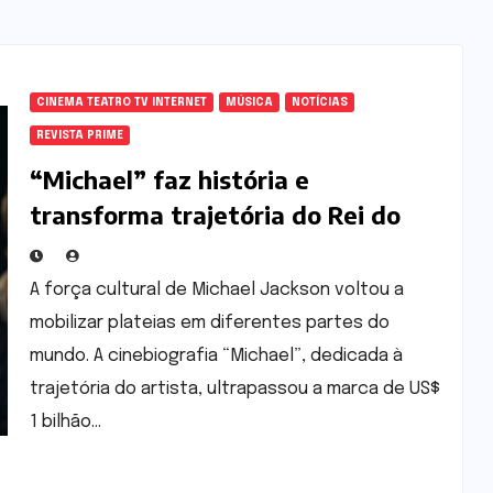
CINEMA TEATRO TV INTERNET
MÚSICA
NOTÍCIAS
REVISTA PRIME
“Michael” faz história e
transforma trajetória do Rei do
Pop em fenômeno mundial nos
cinemas
A força cultural de Michael Jackson voltou a
mobilizar plateias em diferentes partes do
mundo. A cinebiografia “Michael”, dedicada à
trajetória do artista, ultrapassou a marca de US$
1 bilhão…