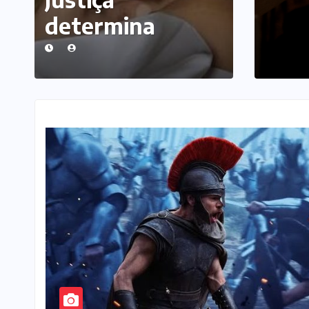
 e impulsionam o
determina
a t
ótulos premium
perícia em
tra
disputa entre
de 
Fernanda Lima e
empresa de
gestão
patrimonial