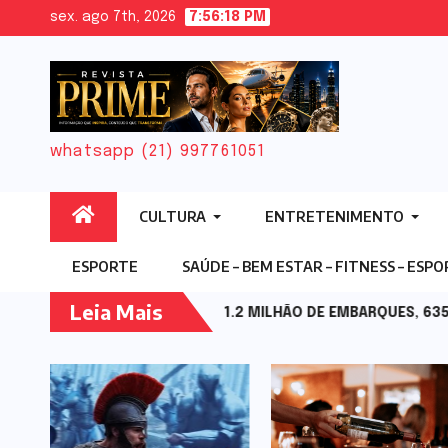
Skip
sex. ago 7th, 2026
7:56:20 PM
to
content
whatsapp (21) 997761051
CULTURA
ENTRETENIMENTO
ESPORTE
SAÚDE – BEM ESTAR – FITNESS – ESP
Leia Mais
, ATINGE 1.2 MILHÃO DE EMBARQUES, 635.000 CLIENTES CADA