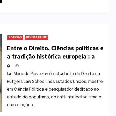
NOTÍCIAS
REVISTA PRIME
Entre o Direito, Ciências políticas e
a tradição histórica europeia : a
trajetória acadêmica e
institucional de Iuri Macedo
Iuri Macedo Piovezan é estudante de Direito na
Piovezan
Rutgers Law School, nos Estados Unidos, mestre
em Ciência Política e pesquisador dedicado ao
estudo do populismo, do anti-intelectualismo e
das relações…