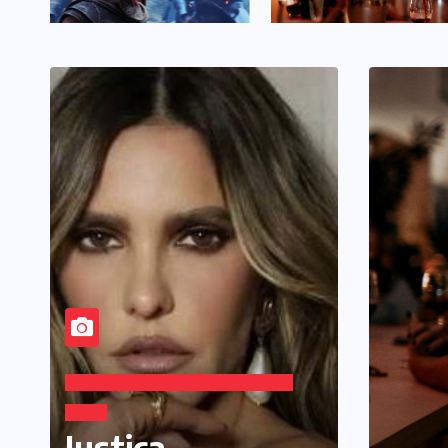
NOTÍCIAS
RE
CINEMA TEATRO TV INTERNET
NOTÍCIAS
Vinhos 
REVISTA PRIME
consumi
“A Odisseia” se aproxima da
o mercad
marca de US$ 1 bilhão e
premiu
disputa atenção com estreia
histórica de “Homem-
Aranha”
CELEBRIDADES
NOTÍCIAS
REVISTA
PRIME
NOTÍCI
 conquistam
Justiça
Ent